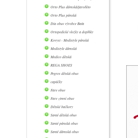
Orto Plus dámská/jaro/léto
Orto Plus pánská
Dia obuv výrobce Baťa
Ortopedické vložky a doplňky
Kovyst - Medistyle pánská
Medistyle dámská
Medico dětská
REGA SHOES
Pegres dětská obuv
capáčky
Fare obuv
Fare zimní obuv
Dětské bačkory
Santé dětská obuv
Santé pánská obuv
Santé dámská obuv