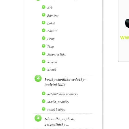
Krk
Rameno
Loket
Zápěstí
Prsty
Trup
Stehno a lýtko
Koleno
Kotník
Vozíky-chodítka-sedačky-
toaletní židle
Rehabilitační pomůcky
Madla, podpěry
stolek k lůžku
Obinadla, náplasti,
gel.polštářky ...