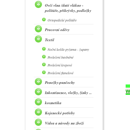
Ovčí vlna /duté vlákno -
polštáře, přikrývky, podložky
Ortopedické polštáře
Pracovní oděvy
Textil
Noční košile-pyžama - župany
Povlečení bavlněné
Povlečení krepové
Povlečení flanelové
Ponožky-punčochy
w
Inkontinence, vložky, žínky ...
kosmetika
Kojenecké potřeby
Videa a návody na zboží