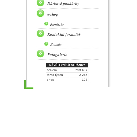
Dárkové poukázky
e-shop
Ramissio
Kontaktní formulář
Kontakt
Fotogalerie
NÁVŠTĚVNÍKŮ STRÁNKY
celkem
699 697
tento týden
2 246
dnes
128