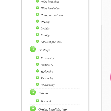
Hilby letní obuv
Hilby jarní obuv
Hilby podzim/zima
DrLuigi
Lodičky
Prestige
Barefoot přezůvky
Přístroje
Krokoměry
Inhalátory
Teploměry
Tlakoměry
Glukometry
Baterie
Sluchadla
Ortézy, bandáže, tejp