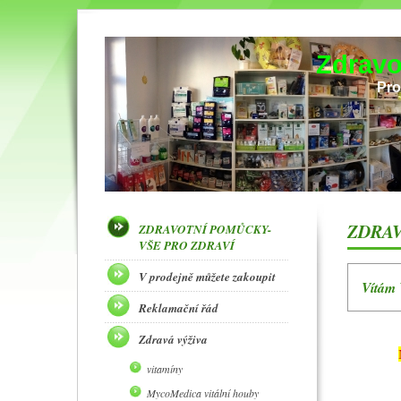
Zdravo
Pro
ZDRAV
ZDRAVOTNÍ POMŮCKY-
VŠE PRO ZDRAVÍ
V prodejně můžete zakoupit
Vítám 
Reklamační řád
Zdravá výživa
vitamíny
MycoMedica vitální houby