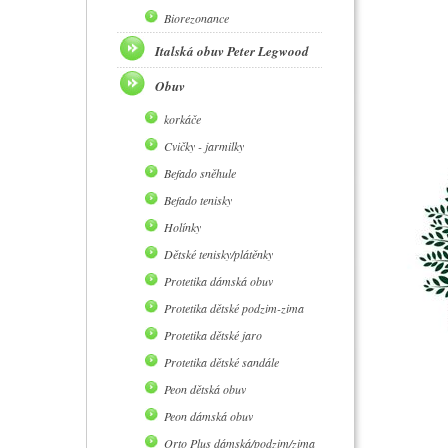
Biorezonance
Italská obuv Peter Legwood
Obuv
korkáče
Cvičky - jarmilky
Befado sněhule
Befado tenisky
Holínky
Dětské tenisky/plátěnky
Protetika dámská obuv
Protetika dětské podzim-zima
Protetika dětské jaro
Protetika dětské sandále
Peon dětská obuv
Peon dámská obuv
Orto Plus dámská/podzim/zima