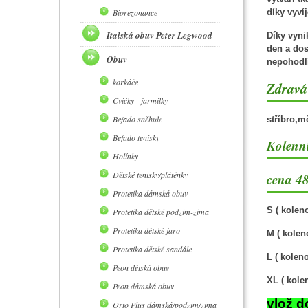
Biorezonance
díky vyví
Italská obuv Peter Legwood
Díky vyni
den a dos
Obuv
nepohodlí
korkáče
Zdravá 
Cvičky - jarmilky
Befado sněhule
stříbro,m
Befado tenisky
Kolenní
Holínky
Dětské tenisky/plátěnky
cena 48
Protetika dámská obuv
S ( kolen
Protetika dětské podzim-zima
Protetika dětské jaro
M ( kolen
Protetika dětské sandále
L ( kolen
Peon dětská obuv
XL ( kole
Peon dámská obuv
vlož d
Orto Plus dámská/podzim/zima