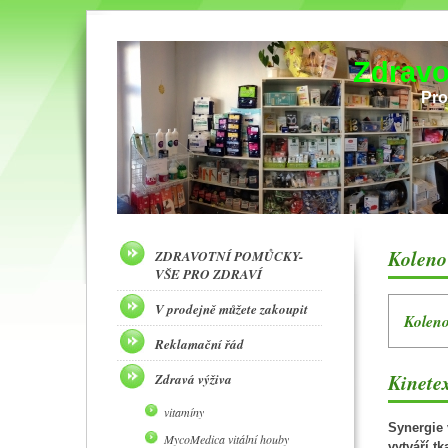
Zdravo
Pro
Koleno
ZDRAVOTNÍ POMŮCKY-
VŠE PRO ZDRAVÍ
V prodejně můžete zakoupit
Kolen
Reklamační řád
Kinetex
Zdravá výživa
vitamíny
Synergie 
MycoMedica vitální houby
vytváří t