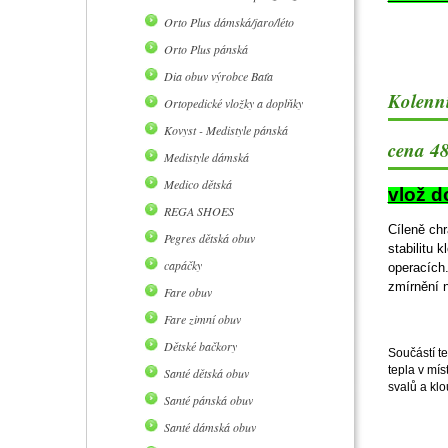
Orto Plus dámská/jaro/léto
Orto Plus pánská
Dia obuv výrobce Baťa
Kolenn
Ortopedické vložky a doplňky
Kovyst - Medistyle pánská
cena 48
Medistyle dámská
Medico dětská
vlož d
REGA SHOES
Cíleně chr
Pegres dětská obuv
stabilitu 
capáčky
operacích
zmírnění 
Fare obuv
Fare zimní obuv
Dětské bačkory
Součástí te
tepla v mís
Santé dětská obuv
svalů a kl
Santé pánská obuv
Santé dámská obuv