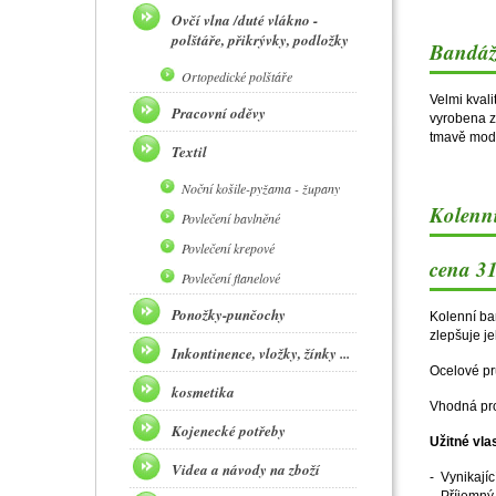
Ovčí vlna /duté vlákno -
polštáře, přikrývky, podložky
Bandáž
Ortopedické polštáře
Velmi kvali
Pracovní oděvy
vyrobena z
tmavě mod
Textil
Noční košile-pyžama - župany
Kolenní
Povlečení bavlněné
Povlečení krepové
cena 31
Povlečení flanelové
Ponožky-punčochy
Kolenní ba
zlepšuje j
Inkontinence, vložky, žínky ...
Ocelové pr
kosmetika
Vhodná pro
Kojenecké potřeby
Užitné vla
Videa a návody na zboží
- Vynikají