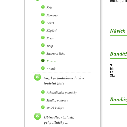
entezopati
Krk
Rameno
Loket
Návlek 
Zápěstí
Prsty
Trup
Bandáž 
Stehno a lýtko
Koleno
S:
Kotník
M:
L:
XL:
Vozíky-chodítka-sedačky-
toaletní židle
Rehabilitační pomůcky
Bandáž
Madla, podpěry
stolek k lůžku
Obinadla, náplasti,
gel.polštářky ...