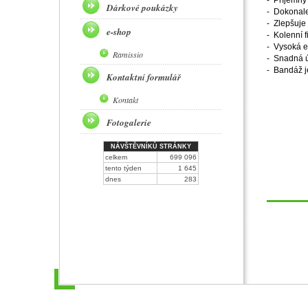
- Příjemný 
Dárkové poukázky
- Dokonale 
- Zlepšuje 
e-shop
- Kolenní f
- Vysoká e
Ramissio
- Snadná ú
- Bandáž je
Kontaktní formulář
Kontakt
Fotogalerie
NÁVŠTĚVNÍKŮ STRÁNKY
celkem
699 096
tento týden
1 645
dnes
283