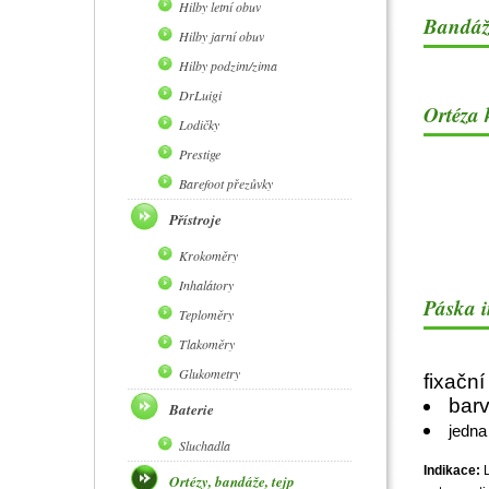
Hilby letní obuv
Bandáž
Hilby jarní obuv
Hilby podzim/zima
DrLuigi
Ortéza
Lodičky
Prestige
Barefoot přezůvky
Přístroje
Krokoměry
Inhalátory
Páska i
Teploměry
Tlakoměry
Glukometry
fixačn
bar
Baterie
jedna
Sluchadla
Indikace:
L
Ortézy, bandáže, tejp