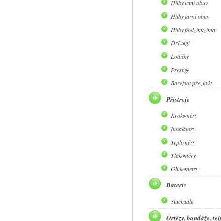
Hilby letní obuv
Hilby jarní obuv
Hilby podzim/zima
DrLuigi
Lodičky
Prestige
Barefoot přezůvky
Přístroje
Krokoměry
Inhalátory
Teploměry
Tlakoměry
Glukometry
Baterie
Sluchadla
Ortézy, bandáže, tej