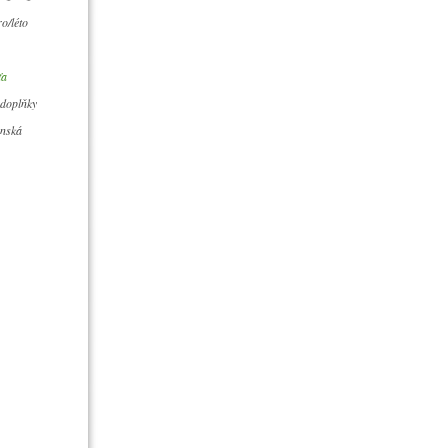
o/léto
ťa
 doplňky
ánská