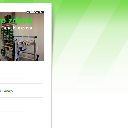
o zdraví
i Jana Kunzová
é ) nohy.