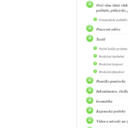
Ovčí vlna /duté vlák
polštáře, přikrývky,
Ortopedické polštáře
Pracovní oděvy
Textil
Noční košile-pyžama 
Povlečení bavlněné
Povlečení krepové
Povlečení flanelové
Ponožky-punčochy
Inkontinence, vložky,
kosmetika
Kojenecké potřeby
Videa a návody na z