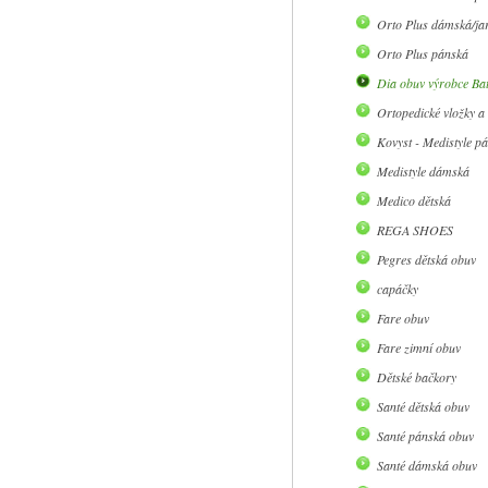
Orto Plus dámská/jar
Orto Plus pánská
Dia obuv výrobce Ba
Ortopedické vložky a
Kovyst - Medistyle p
Medistyle dámská
Medico dětská
REGA SHOES
Pegres dětská obuv
capáčky
Fare obuv
Fare zimní obuv
Dětské bačkory
Santé dětská obuv
Santé pánská obuv
Santé dámská obuv