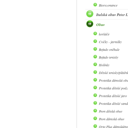
Biorezonance
Italská obuv Peter
Obuv
korkáče
Cvičky - jarmilky
Befado sněhule
Befado tenisky
Holínky
Dětské tenisky/plátěn
Protetika dámská ob
Protetika dětské pod
Protetika dětské jaro
Protetika dětské sand
Peon dětská obuv
Peon dámská obuv
Orto Plus dámská/po