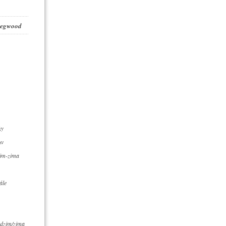
 Legwood
ky
uv
zim-zima
ále
dzim/zima