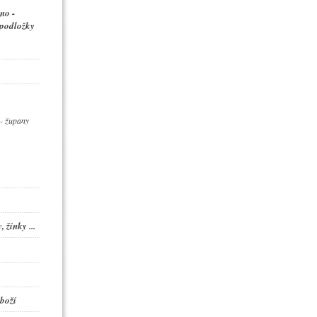
no -
 podložky
- župany
 žínky ...
boží