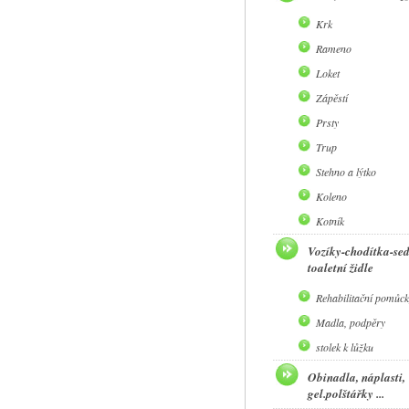
Krk
Rameno
Loket
Zápěstí
Prsty
Trup
Stehno a lýtko
Koleno
Kotník
Vozíky-chodítka-se
toaletní židle
Rehabilitační pomůck
Madla, podpěry
stolek k lůžku
Obinadla, náplasti,
gel.polštářky ...