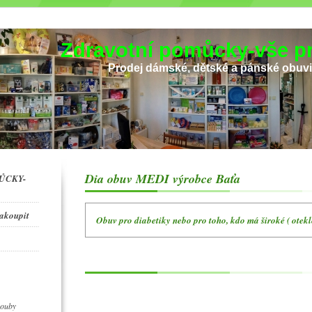
Zdravotní pomůcky-vše pr
Prodej dámské, dětské a pánské obuv
Dia obuv MEDI výrobce Baťa
ŮCKY-
zakoupit
Obuv pro diabetiky nebo pro toho, kdo má široké ( otekl
houby