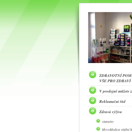
ZDRAVOTNÍ POM
VŠE PRO ZDRAVÍ
V prodejně můžete 
Reklamační řád
Zdravá výživa
vitamíny
MycoMedica vitální 