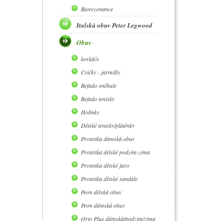
Biorezonance
Italská obuv Peter Legwood
Obuv
korkáče
Cvičky - jarmilky
Befado sněhule
Befado tenisky
Holínky
Dětské tenisky/plátěnky
Protetika dámská obuv
Protetika dětské podzim-zima
Protetika dětské jaro
Protetika dětské sandále
Peon dětská obuv
Peon dámská obuv
Orto Plus dámská/podzim/zima