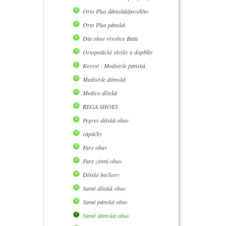
Orto Plus dámská/jaro/léto
Orto Plus pánská
Dia obuv výrobce Baťa
Ortopedické vložky a doplňky
Kovyst - Medistyle pánská
Medistyle dámská
Medico dětská
REGA SHOES
Pegres dětská obuv
capáčky
Fare obuv
Fare zimní obuv
Dětské bačkory
Santé dětská obuv
Santé pánská obuv
Santé dámská obuv