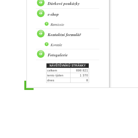
Dárkové poukázky
e-shop
Ramissio
Kontaktní formulář
Kontakt
Fotogalerie
NÁVŠTĚVNÍKŮ STRÁNKY
celkem
698 821
tento týden
1 370
dnes
8