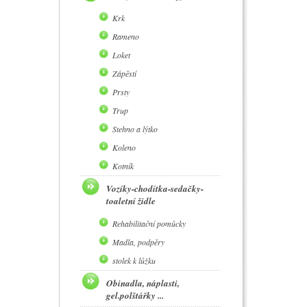
Krk
Rameno
Loket
Zápěstí
Prsty
Trup
Stehno a lýtko
Koleno
Kotník
Vozíky-chodítka-sedačky-
toaletní židle
Rehabilitační pomůcky
Madla, podpěry
stolek k lůžku
Obinadla, náplasti,
gel.polštářky ...