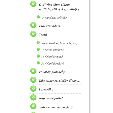
Ovčí vlna /duté vlákno -
polštáře, přikrývky, podložky
Ortopedické polštáře
Pracovní oděvy
Textil
Noční košile-pyžama - župany
Povlečení bavlněné
Povlečení krepové
Povlečení flanelové
Ponožky-punčochy
Inkontinence, vložky, žínky ...
kosmetika
Kojenecké potřeby
Videa a návody na zboží