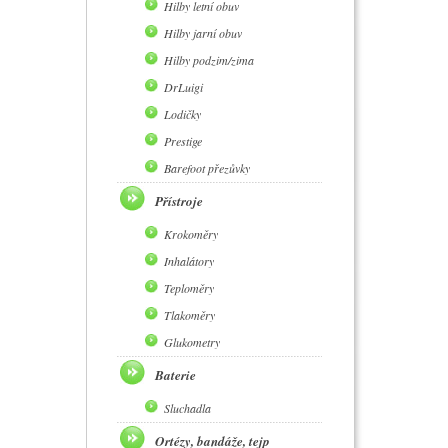
Hilby letní obuv
Hilby jarní obuv
Hilby podzim/zima
DrLuigi
Lodičky
Prestige
Barefoot přezůvky
Přístroje
Krokoměry
Inhalátory
Teploměry
Tlakoměry
Glukometry
Baterie
Sluchadla
Ortézy, bandáže, tejp