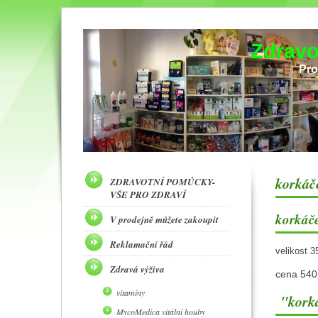
Zdravo
Pro
korkáč
ZDRAVOTNÍ POMŮCKY-
VŠE PRO ZDRAVÍ
korkáč
V prodejně můžete zakoupit
Reklamační řád
velikost 3
Zdravá výživa
cena 540
vitamíny
"korká
MycoMedica vitální houby