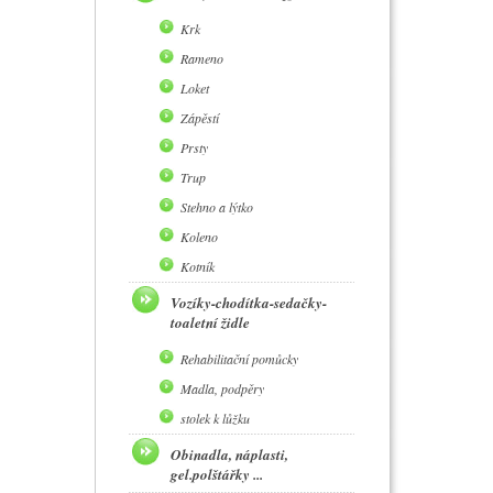
Krk
Rameno
Loket
Zápěstí
Prsty
Trup
Stehno a lýtko
Koleno
Kotník
Vozíky-chodítka-sedačky-
toaletní židle
Rehabilitační pomůcky
Madla, podpěry
stolek k lůžku
Obinadla, náplasti,
gel.polštářky ...