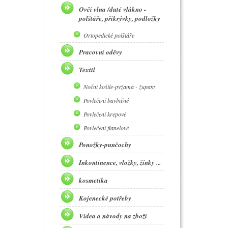
Ovčí vlna /duté vlákno -
polštáře, přikrývky, podložky
Ortopedické polštáře
Pracovní oděvy
Textil
Noční košile-pyžama - župany
Povlečení bavlněné
Povlečení krepové
Povlečení flanelové
Ponožky-punčochy
Inkontinence, vložky, žínky ...
kosmetika
Kojenecké potřeby
Videa a návody na zboží