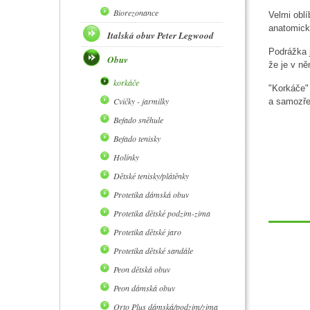
Biorezonance
Velmi oblí
anatomick
Italská obuv Peter Legwood
Podrážka j
Obuv
že je v n
korkáče
"Korkáče" 
Cvičky - jarmilky
a samozř
Befado sněhule
Befado tenisky
Holínky
Dětské tenisky/plátěnky
Protetika dámská obuv
Protetika dětské podzim-zima
Protetika dětské jaro
Protetika dětské sandále
Peon dětská obuv
Peon dámská obuv
Orto Plus dámská/podzim/zima