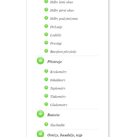
Hilby letní obuv
Hilby jarní obuv
Hilby podzim/zima
DrLuigi
Lodičky
Prestige
Barefoot přezůvky
Přístroje
Krokoměry
Inhalátory
Teploměry
Tlakoměry
Glukometry
Baterie
Sluchadla
Ortézy, bandáže, tejp