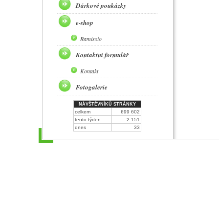
Dárkové poukázky
e-shop
Ramissio
Kontaktní formulář
Kontakt
Fotogalerie
NÁVŠTĚVNÍKŮ STRÁNKY
celkem
699 602
tento týden
2 151
dnes
33