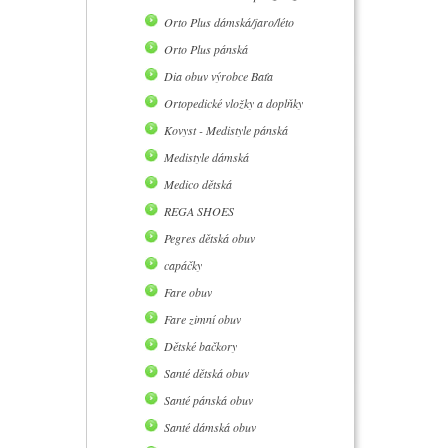
Orto Plus dámská/jaro/léto
Orto Plus pánská
Dia obuv výrobce Baťa
Ortopedické vložky a doplňky
Kovyst - Medistyle pánská
Medistyle dámská
Medico dětská
REGA SHOES
Pegres dětská obuv
capáčky
Fare obuv
Fare zimní obuv
Dětské bačkory
Santé dětská obuv
Santé pánská obuv
Santé dámská obuv