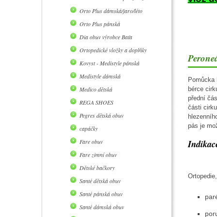
Orto Plus dámská/jaro/léto
Orto Plus pánská
Dia obuv výrobce Baťa
Ortopedické vložky a doplňky
Perone
Kovyst - Medistyle pánská
Medistyle dámská
Pomůcka k
Medico dětská
bérce cir
přední čás
REGA SHOES
části cir
Pegres dětská obuv
hlezenníh
pás je mož
capáčky
Fare obuv
Indikac
Fare zimní obuv
Dětské bačkory
Ortopedie,
Santé dětská obuv
Santé pánská obuv
par
Santé dámská obuv
por