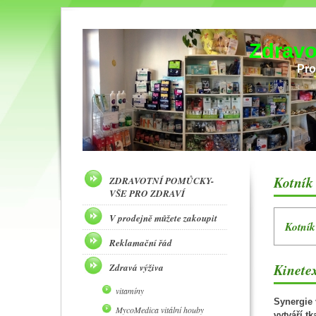
Zdravo
Pro
Kotník
ZDRAVOTNÍ POMŮCKY-
VŠE PRO ZDRAVÍ
V prodejně můžete zakoupit
Kotník
Reklamační řád
Kinetex
Zdravá výživa
vitamíny
Synergie 
MycoMedica vitální houby
vytváří t