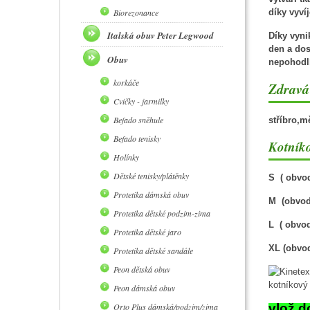
Biorezonance
díky vyví
Italská obuv Peter Legwood
Díky vyni
den a dos
Obuv
nepohodlí
korkáče
Zdravá 
Cvičky - jarmilky
Befado sněhule
stříbro,m
Befado tenisky
Kotníko
Holínky
Dětské tenisky/plátěnky
S ( obvod
Protetika dámská obuv
M (obvod 
Protetika dětské podzim-zima
L ( obvod
Protetika dětské jaro
XL (obvod
Protetika dětské sandále
Peon dětská obuv
Peon dámská obuv
Orto Plus dámská/podzim/zima
vlož d