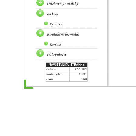
Dárkové poukázky
e-shop
Ramissio
Kontaktní formulář
Kontakt
Fotogalerie
NÁVŠTĚVNÍKŮ STRÁNKY
celkem
699 182
tento týden
1 731
dnes
369