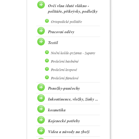
Ovčí vlna /duté vlákno -
polštáře, přikrývky, podložky
Ortopedické polštáře
Pracovní oděvy
Textil
Noční košile-pyžama - župany
Povlečení bavlněné
Povlečení krepové
Povlečení flanelové
Ponožky-punčochy
Inkontinence, vložky, žínky ...
kosmetika
Kojenecké potřeby
Videa a návody na zboží