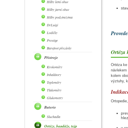
Hilby letní obuv
sta
Hilby jarní obuv
Hilby podzim/zima
DrLuigi
Provede
Lodičky
Prestige
Barefoot přezůvky
Ortéza 
Přístroje
Ortéza ke 
Krokoměry
návlekem 
Inhalátory
kolem obou
výztuhy, kt
Teploměry
Tlakoměry
Indikac
Glukometry
Ortopedie,
Baterie
pre
Sluchadla
hle
Ortézy, bandáže, tejp
u re