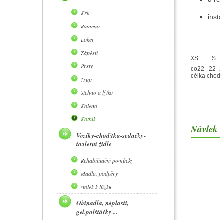
Krk
inst
Rameno
Loket
Zápěstí
XS
S
Prsty
do22
22- 
délka chod
Trup
Stehno a lýtko
Koleno
Kotník
Návlek 
Vozíky-chodítka-sedačky-
toaletní židle
Rehabilitační pomůcky
Madla, podpěry
stolek k lůžku
Obinadla, náplasti,
gel.polštářky ...