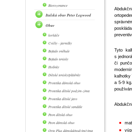
Biorezonance
Abdukční
Italská obuv Peter Legwood
ortopede
správném
Obuv
poskláda
preventi
korkáče
Cvičky - jarmilky
Tyto ka
Befado sněhule
s jednor
Befado tenisky
či punčo
Holínky
moderním
Dětské tenisky/plátěnky
kalhotky 
a 5-9 kg
Protetika dámská obuv
používání
Protetika dětské podzim-zima
Protetika dětské jaro
Abdukční
Protetika dětské sandále
Peon dětská obuv
Peon dámská obuv
mat
výp
Orto Plus dámská/podzim/zima