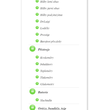
Hilby letní obuv
Hilby jarní obuv
Hilby podzim/zima
DrLuigi
Lodičky
Prestige
Barefoot přezůvky
Přístroje
Krokoměry
Inhalátory
Teploměry
Tlakoměry
Glukometry
Baterie
Sluchadla
Ortézy, bandáže, tejp