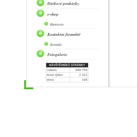
Dárkové poukázky
e-shop
Ramissio
Kontaktní formulář
Kontakt
Fotogalerie
NÁVŠTĚVNÍKŮ STRÁNKY
celkem
699 763
tento týden
2 312
dnes
194