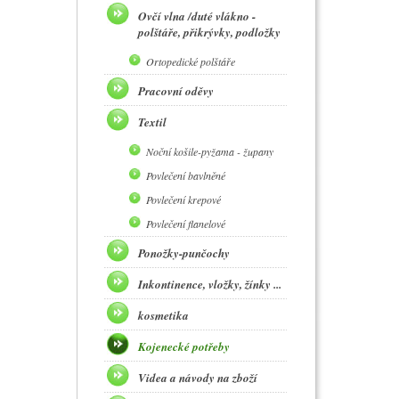
Ovčí vlna /duté vlákno -
polštáře, přikrývky, podložky
Ortopedické polštáře
Pracovní oděvy
Textil
Noční košile-pyžama - župany
Povlečení bavlněné
Povlečení krepové
Povlečení flanelové
Ponožky-punčochy
Inkontinence, vložky, žínky ...
kosmetika
Kojenecké potřeby
Videa a návody na zboží