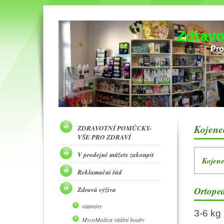
Zdravo
Pro
Kojene
ZDRAVOTNÍ POMŮCKY-
VŠE PRO ZDRAVÍ
V prodejně můžete zakoupit
Kojene
Reklamační řád
Ortoped
Zdravá výživa
vitamíny
3-6 k
MycoMedica vitální houby