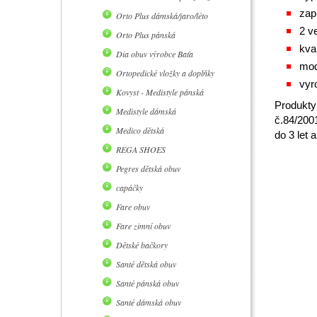
zap
Orto Plus dámská/jaro/léto
2 ve
Orto Plus pánská
kva
Dia obuv výrobce Baťa
mod
Ortopedické vložky a doplňky
vyr
Kovyst - Medistyle pánská
Produkty
Medistyle dámská
č.84/200
Medico dětská
do 3 let
REGA SHOES
Pegres dětská obuv
capáčky
Fare obuv
Fare zimní obuv
Dětské bačkory
Santé dětská obuv
Santé pánská obuv
Santé dámská obuv