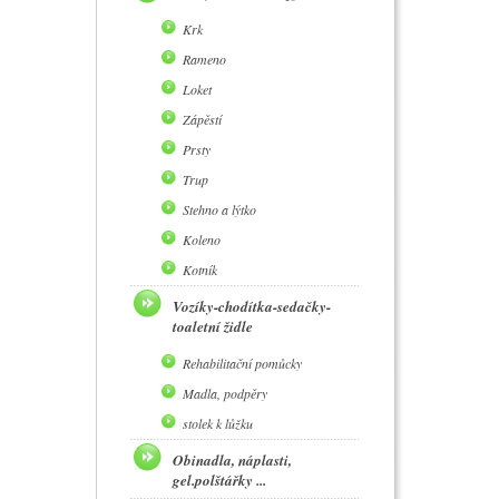
Krk
Rameno
Loket
Zápěstí
Prsty
Trup
Stehno a lýtko
Koleno
Kotník
Vozíky-chodítka-sedačky-
toaletní židle
Rehabilitační pomůcky
Madla, podpěry
stolek k lůžku
Obinadla, náplasti,
gel.polštářky ...