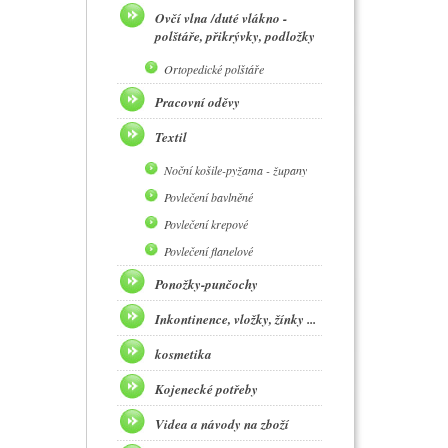
Ovčí vlna /duté vlákno -
polštáře, přikrývky, podložky
Ortopedické polštáře
Pracovní oděvy
Textil
Noční košile-pyžama - župany
Povlečení bavlněné
Povlečení krepové
Povlečení flanelové
Ponožky-punčochy
Inkontinence, vložky, žínky ...
kosmetika
Kojenecké potřeby
Videa a návody na zboží