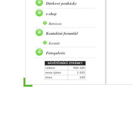
Dárkové poukázky
e-shop
Ramissio
Kontaktní formulář
Kontakt
Fotogalerie
NÁVŠTĚVNÍKŮ STRÁNKY
celkem
699 386
tento týden
1 935
dnes
169