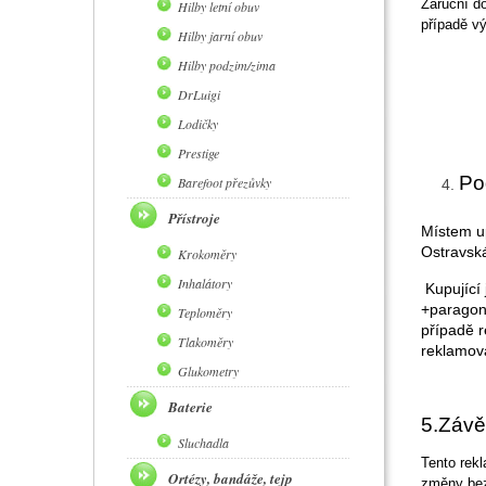
Záruční do
Hilby letní obuv
případě v
Hilby jarní obuv
Hilby podzim/zima
DrLuigi
Lodičky
Prestige
Po
Barefoot přezůvky
Přístroje
Místem up
Ostravská
Krokoměry
Inhalátory
Kupující
+paragon 
Teploměry
případě r
Tlakoměry
reklamov
Glukometry
Baterie
5.Závě
Sluchadla
Tento rekl
Ortézy, bandáže, tejp
změny bez