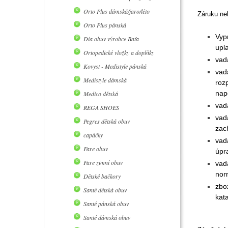
Orto Plus dámská/jaro/léto
Záruku nel
Orto Plus pánská
Vyp
Dia obuv výrobce Baťa
upl
Ortopedické vložky a doplňky
vad
Kovyst - Medistyle pánská
vad
Medistyle dámská
roz
napě
Medico dětská
vad
REGA SHOES
vad
Pegres dětská obuv
zac
capáčky
vad
Fare obuv
úpr
Fare zimní obuv
vada
nor
Dětské bačkory
zbo
Santé dětská obuv
kata
Santé pánská obuv
Santé dámská obuv