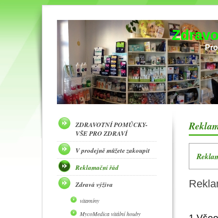
Zdravo
Pro
Reklam
ZDRAVOTNÍ POMŮCKY-
VŠE PRO ZDRAVÍ
V prodejně můžete zakoupit
Reklam
Reklamační řád
Rekla
Zdravá výživa
vitamíny
MycoMedica vitální houby
1.Všeo