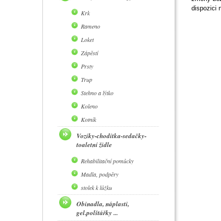
dispozici 
Krk
Rameno
Loket
Zápěstí
Prsty
Trup
Stehno a lýtko
Koleno
Kotník
Vozíky-chodítka-sedačky-
toaletní židle
Rehabilitační pomůcky
Madla, podpěry
stolek k lůžku
Obinadla, náplasti,
gel.polštářky ...