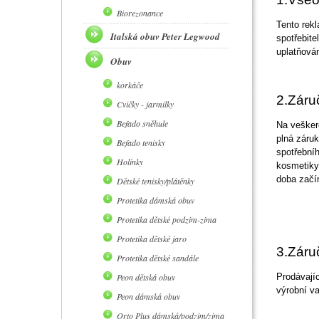
Biorezonance
Tento rek
Italská obuv Peter Legwood
spotřebite
uplatňován
Obuv
korkáče
2.Záru
Cvičky - jarmilky
Befado sněhule
Na vešker
plná záruk
Befado tenisky
spotřební
Holínky
kosmetiky 
doba začí
Dětské tenisky/plátěnky
Protetika dámská obuv
Protetika dětské podzim-zima
Protetika dětské jaro
3.Záru
Protetika dětské sandále
Peon dětská obuv
Prodávajíc
výrobní va
Peon dámská obuv
Orto Plus dámská/podzim/zima