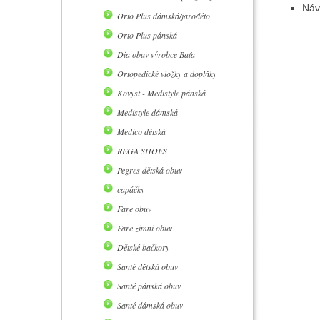
Náv
Orto Plus dámská/jaro/léto
Orto Plus pánská
Dia obuv výrobce Baťa
Ortopedické vložky a doplňky
Kovyst - Medistyle pánská
Medistyle dámská
Medico dětská
REGA SHOES
Pegres dětská obuv
capáčky
Fare obuv
Fare zimní obuv
Dětské bačkory
Santé dětská obuv
Santé pánská obuv
Santé dámská obuv