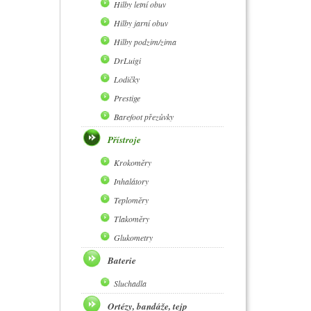
Hilby letní obuv
Hilby jarní obuv
Hilby podzim/zima
DrLuigi
Lodičky
Prestige
Barefoot přezůvky
Přístroje
Krokoměry
Inhalátory
Teploměry
Tlakoměry
Glukometry
Baterie
Sluchadla
Ortézy, bandáže, tejp