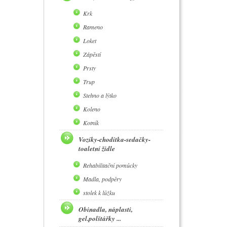
Krk
Rameno
Loket
Zápěstí
Prsty
Trup
Stehno a lýtko
Koleno
Kotník
Vozíky-chodítka-sedačky-
toaletní židle
Rehabilitační pomůcky
Madla, podpěry
stolek k lůžku
Obinadla, náplasti,
gel.polštářky ...