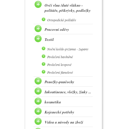
Ovčí vlna /duté vlákno -
polštáře, přikrývky, podložky
Ortopedické polštáře
Pracovní oděvy
Textil
Noční košile-pyžama - župany
Povlečení bavlněné
Povlečení krepové
Povlečení flanelové
Ponožky-punčochy
Inkontinence, vložky, žínky ...
kosmetika
Kojenecké potřeby
Videa a návody na zboží