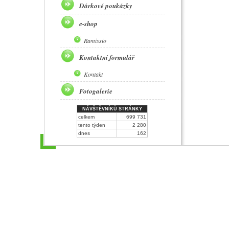
Dárkové poukázky
e-shop
Ramissio
Kontaktní formulář
Kontakt
Fotogalerie
NÁVŠTĚVNÍKŮ STRÁNKY
celkem
699 731
tento týden
2 280
dnes
162