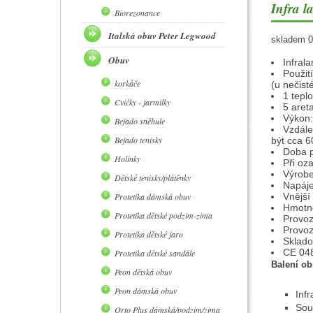
Infra 
Biorezonance
Italská obuv Peter Legwood
skladem 0
Obuv
Infral
Použit
korkáče
(u nečisté
1 teplo
Cvičky - jarmilky
5 aret
Výkon:
Befado sněhule
Vzdále
Befado tenisky
být cca 6
Doba p
Holínky
Při oz
Výrobe
Dětské tenisky/plátěnky
Napáje
Protetika dámská obuv
Vnější
Hmotno
Protetika dětské podzim-zima
Provoz
Provoz
Protetika dětské jaro
Sklado
CE 04
Protetika dětské sandále
Balení ob
Peon dětská obuv
Peon dámská obuv
Infr
Souč
Orto Plus dámská/podzim/zima