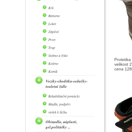
Krk
Rameno
Loket
Zápěstí
Prsty
Trup
Stehno a lýtko
Protetika
Koleno
velikost 
cena 1280
Kotník
Vozíky-chodítka-sedačky-
toaletní židle
Rehabilitační pomůcky
Madla, podpěry
stolek k lůžku
Obinadla, náplasti,
gel.polštářky ...