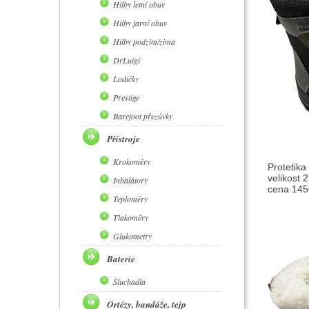
Hilby letní obuv
Hilby jarní obuv
Hilby podzim/zima
DrLuigi
Lodičky
Prestige
Barefoot přezůvky
Přístroje
Krokoměry
Protetika
velikost 
Inhalátory
cena 1450
Teploměry
Tlakoměry
Glukometry
Baterie
Sluchadla
Ortézy, bandáže, tejp