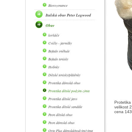
Biorezonance
Italská obuv Peter Legwood
Obuv
korkáče
Cvičky - jarmilky
Befado sněhule
Befado tenisky
Holínky
Dětské tenisky/plátěnky
Protetika dámská obuv
Protetika dětské podzim-zima
Protetika dětské jaro
Protetika
Protetika dětské sandále
velikost 
cena 1430
Peon dětská obuv
Peon dámská obuv
Orto Plus dámská/podzim/zima