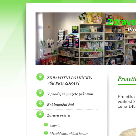
Zdravo
Pro
Protet
ZDRAVOTNÍ POMŮCKY-
VŠE PRO ZDRAVÍ
V prodejně můžete zakoupit
Protetika
velikost 
Reklamační řád
cena 1450
Zdravá výživa
vitamíny
MycoMedica vitální houby