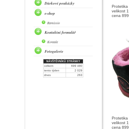
Dárkové poukázky
Protetika
velikost 
e-shop
cena 899,
Ramissio
Kontaktní formulář
Kontakt
Fotogalerie
NÁVŠTĚVNÍKŮ STRÁNKY
celkem
699 480
tento týden
2 029
dnes
263
Protetika
velikost 
cena 899,