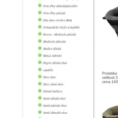
Orto Plus dámská/jaro/léto
Orto Plus pánská
Dia obuv výrobce Baťa
Ortopedické vložky a doplňky
Kovyst - Medistyle pánská
Medistyle dámská
Medico dětská
REGA SHOES
Pegres dětská obuv
capáčky
Protetika
Fare obuv
velikost 
cena 1430
Fare zimní obuv
Dětské bačkory
Santé dětská obuv
Santé pánská obuv
Santé dámská obuv