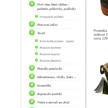
Ovčí vlna /duté vlákno -
polštáře, přikrývky, podložky
Ortopedické polštáře
Pracovní oděvy
Protetika
Textil
velikost 
cena 1390
Noční košile-pyžama - župany
Povlečení bavlněné
Povlečení krepové
Povlečení flanelové
Ponožky-punčochy
Inkontinence, vložky, žínky ...
kosmetika
Kojenecké potřeby
Videa a návody na zboží