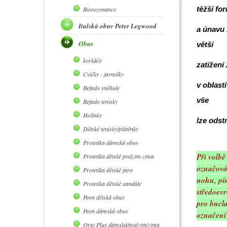
těžší fo
Biorezonance
Italská obuv Peter Legwood
a únavu 
Obuv
větší
korkáče
zatížení
Cvičky - jarmilky
v oblasti
Befado sněhule
vše
Befado tenisky
Holínky
lze odst
Dětské tenisky/plátěnky
Protetika dámská obuv
Při volbě
Protetika dětské podzim-zima
označován
Protetika dětské jaro
nohu, pí
Protetika dětské sandále
středoevr
Peon dětská obuv
pro bucla
Peon dámská obuv
označení
Orto Plus dámská/podzim/zima