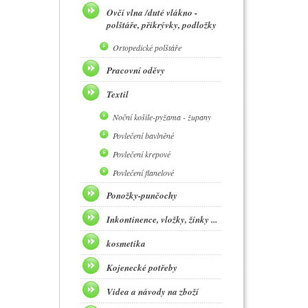
Ovčí vlna /duté vlákno -
polštáře, přikrývky, podložky
Ortopedické polštáře
Pracovní oděvy
Textil
Noční košile-pyžama - župany
Povlečení bavlněné
Povlečení krepové
Povlečení flanelové
Ponožky-punčochy
Inkontinence, vložky, žínky ...
kosmetika
Kojenecké potřeby
Videa a návody na zboží