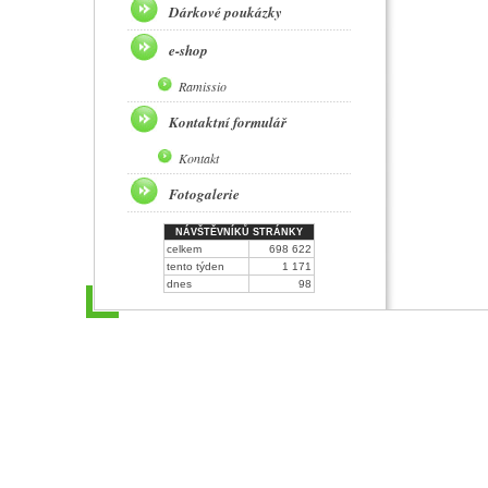
Dárkové poukázky
e-shop
Ramissio
Kontaktní formulář
Kontakt
Fotogalerie
NÁVŠTĚVNÍKŮ STRÁNKY
celkem
698 622
tento týden
1 171
dnes
98