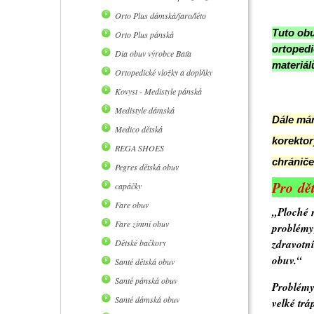
Orto Plus dámská/jaro/léto
Tuto obu
Orto Plus pánská
orto
pedi
Dia obuv výrobce Baťa
materiálů
Ortopedické vložky a doplňky
Kovyst - Medistyle pánská
Medistyle dámská
Dále mám
Medico dětská
korektor
REGA SHOES
chrániče 
Pegres dětská obuv
Pro dět
capáčky
Fare obuv
„Ploché 
Fare zimní obuv
problémy,
zdravotní
Dětské bačkory
obuv.“
Santé dětská obuv
Santé pánská obuv
Problémy,
Santé dámská obuv
velké trá