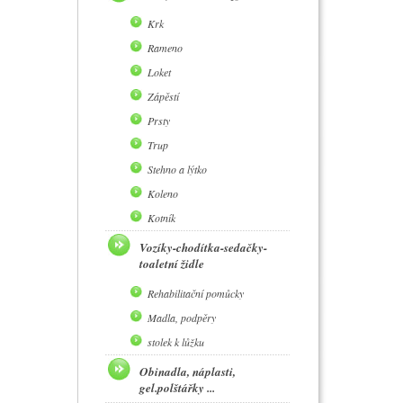
Krk
Rameno
Loket
Zápěstí
Prsty
Trup
Stehno a lýtko
Koleno
Kotník
Vozíky-chodítka-sedačky-
toaletní židle
Rehabilitační pomůcky
Madla, podpěry
stolek k lůžku
Obinadla, náplasti,
gel.polštářky ...