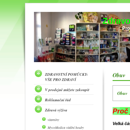
Zdravo
Pro
Obuv
ZDRAVOTNÍ POMŮCKY-
VŠE PRO ZDRAVÍ
V prodejně můžete zakoupit
Obuv
Reklamační řád
Pr
oč
Zdravá výživa
vitamíny
Velká čá
MycoMedica vitální houby