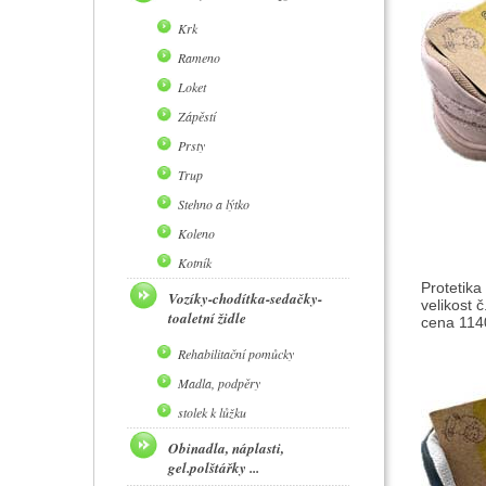
Krk
Rameno
Loket
Zápěstí
Prsty
Trup
Stehno a lýtko
Koleno
Kotník
Protetika
Vozíky-chodítka-sedačky-
velikost 
toaletní židle
cena 1140
Rehabilitační pomůcky
Madla, podpěry
stolek k lůžku
Obinadla, náplasti,
gel.polštářky ...