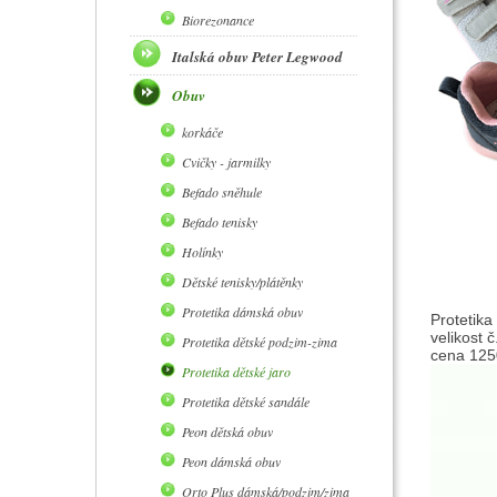
Biorezonance
Italská obuv Peter Legwood
Obuv
korkáče
Cvičky - jarmilky
Befado sněhule
Befado tenisky
Holínky
Dětské tenisky/plátěnky
Protetika dámská obuv
Protetika
velikost 
Protetika dětské podzim-zima
cena 1250
Protetika dětské jaro
Protetika dětské sandále
Peon dětská obuv
Peon dámská obuv
Orto Plus dámská/podzim/zima