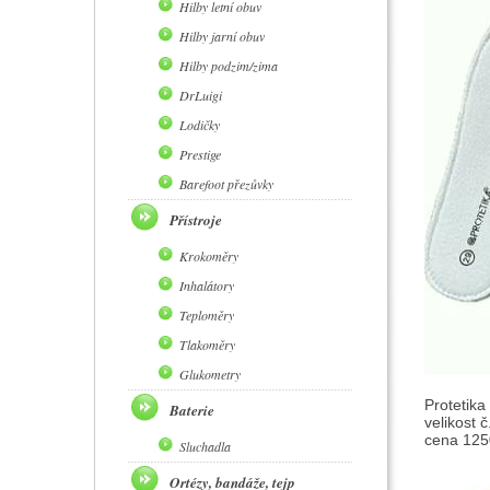
Hilby letní obuv
Hilby jarní obuv
Hilby podzim/zima
DrLuigi
Lodičky
Prestige
Barefoot přezůvky
Přístroje
Krokoměry
Inhalátory
Teploměry
Tlakoměry
Glukometry
Protetika
Baterie
velikost 
cena 1250
Sluchadla
Ortézy, bandáže, tejp