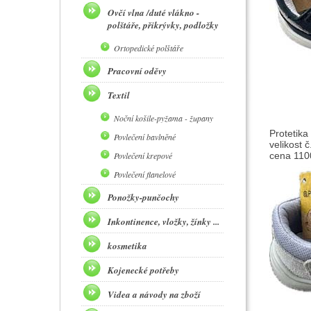
Ovčí vlna /duté vlákno -
polštáře, přikrývky, podložky
Ortopedické polštáře
Pracovní oděvy
Textil
Noční košile-pyžama - župany
Protetika
Povlečení bavlněné
velikost 
Povlečení krepové
cena 1100
Povlečení flanelové
Ponožky-punčochy
Inkontinence, vložky, žínky ...
kosmetika
Kojenecké potřeby
Videa a návody na zboží