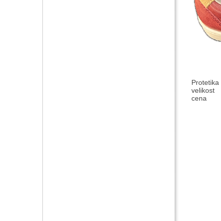
Protetika
velikost
cena