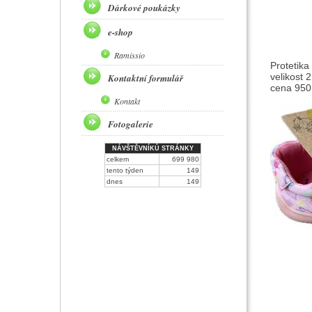
Dárkové poukázky
e-shop
Ramissio
Protetika
velikost 
Kontaktní formulář
cena 950,
Kontakt
Fotogalerie
NÁVŠTĚVNÍKŮ STRÁNKY
celkem
699 980
tento týden
149
dnes
149