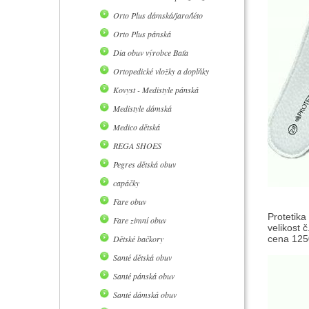
Orto Plus dámská/jaro/léto
Orto Plus pánská
Dia obuv výrobce Baťa
Ortopedické vložky a doplňky
Kovyst - Medistyle pánská
Medistyle dámská
Medico dětská
REGA SHOES
Pegres dětská obuv
capáčky
Fare obuv
Protetika
Fare zimní obuv
velikost 
Dětské bačkory
cena 1250
Santé dětská obuv
Santé pánská obuv
Santé dámská obuv