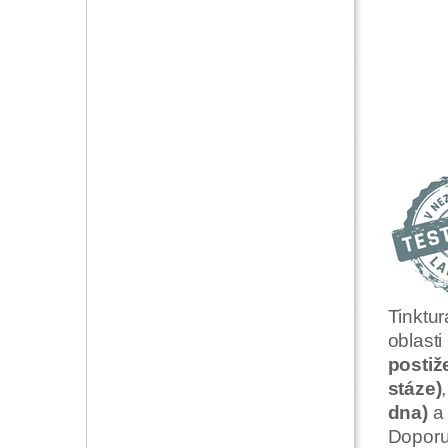
Tinktu
oblasti
postiž
stáze)
dna)
Dopor