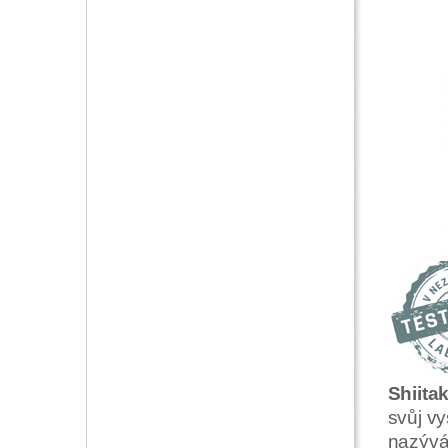
Shiita
svůj v
nazýv