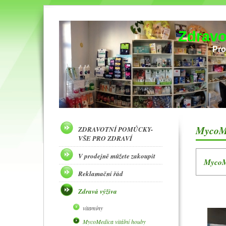
Zdravo
Pro
MycoMe
ZDRAVOTNÍ POMŮCKY-
VŠE PRO ZDRAVÍ
V prodejně můžete zakoupit
MycoMe
Reklamační řád
Zdravá výživa
vitamíny
MycoMedica vitální houby