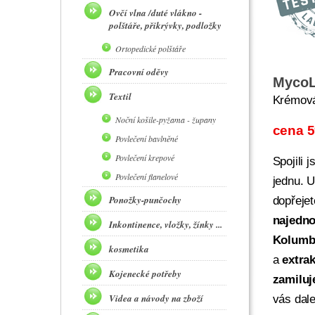
Ovčí vlna /duté vlákno -
polštáře, přikrývky, podložky
Ortopedické polštáře
Pracovní oděvy
MycoL
Textil
Krémová
Noční košile-pyžama - župany
cena 5
Povlečení bavlněné
Povlečení krepové
Spojili 
Povlečení flanelové
jednu. U
Ponožky-punčochy
dopřejet
najedno
Inkontinence, vložky, žínky ...
Kolumb
kosmetika
a
extra
Kojenecké potřeby
zamiluj
Videa a návody na zboží
vás dale