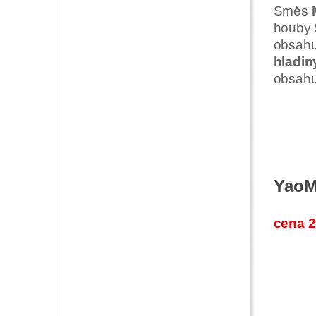
Směs
houby 
obsahu
hladin
obsahu
YaoMe
cena 2