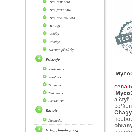
Hilby letní obuv
Hilby jarní obuv
Hilby podzim/zima
DrLuigi
Lodičky
Prestige
Barefoot přezůvky
Přístroje
Krokoměry
MycoC
Inhalátory
Teploměry
cena 5
MycoC
Tlakoměry
a čtyř
Glukometry
pořád
Baterie
Chagy
houbov
Sluchadla
obrany
Ortézy, bandáže, tejp
normál