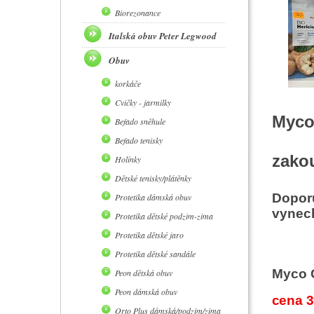
Biorezonance
Italská obuv Peter Legwood
Obuv
korkáče
Cvičky - jarmilky
MycoM
Befado sněhule
Befado tenisky
zakou
Holínky
Dětské tenisky/plátěnky
Doporu
Protetika dámská obuv
vynech
Protetika dětské podzim-zima
Protetika dětské jaro
Protetika dětské sandále
Myco 
Peon dětská obuv
Peon dámská obuv
cena 3
Orto Plus dámská/podzim/zima