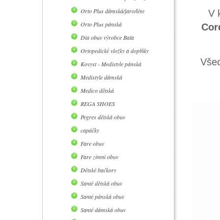
Orto Plus dámská/jaro/léto
V 
Orto Plus pánská
Cord
Dia obuv výrobce Baťa
Ortopedické vložky a doplňky
Všec
Kovyst - Medistyle pánská
Medistyle dámská
Medico dětská
REGA SHOES
Pegres dětská obuv
capáčky
Fare obuv
Fare zimní obuv
Dětské bačkory
Santé dětská obuv
Santé pánská obuv
Santé dámská obuv