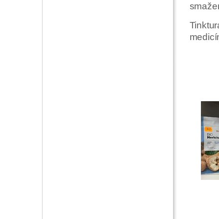
smažen
Tinktu
medic