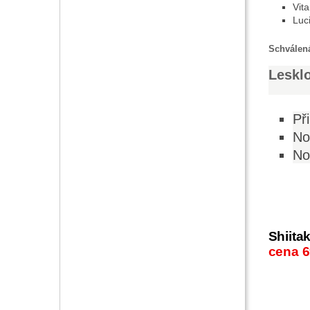
Vit
Luci
Schválená
Leskl
Př
No
No
Shiita
cena 6