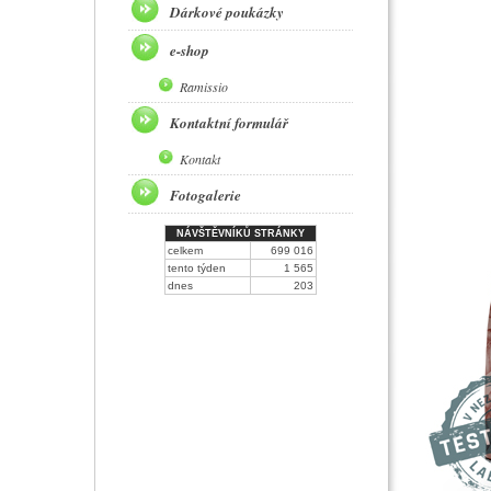
Dárkové poukázky
e-shop
Ramissio
Kontaktní formulář
Kontakt
Fotogalerie
NÁVŠTĚVNÍKŮ STRÁNKY
celkem
699 016
tento týden
1 565
dnes
203