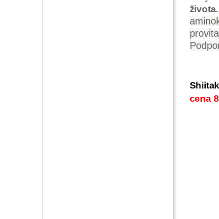
života
aminok
provit
Podpor
Shiita
cena 8