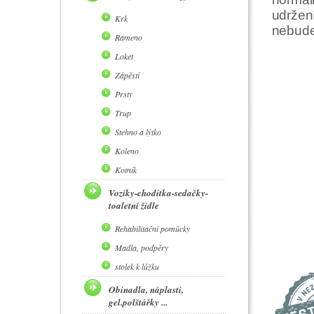
udržen
Krk
nebudet
Rameno
Loket
Zápěstí
Prsty
Trup
Stehno a lýtko
Koleno
Kotník
Vozíky-chodítka-sedačky-
toaletní židle
Rehabilitační pomůcky
Madla, podpěry
stolek k lůžku
Obinadla, náplasti,
gel.polštářky ...