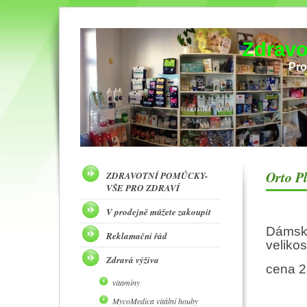
Zdravo
Pro
Orto P
ZDRAVOTNÍ POMŮCKY-
VŠE PRO ZDRAVÍ
V prodejně můžete zakoupit
Dámská
Reklamační řád
velikos
Zdravá výživa
cena 2
vitamíny
MycoMedica vitální houby