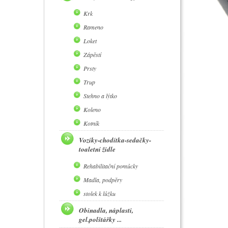
Krk
Rameno
Loket
Zápěstí
Prsty
Trup
Stehno a lýtko
Koleno
Kotník
Vozíky-chodítka-sedačky-
toaletní židle
Rehabilitační pomůcky
Madla, podpěry
stolek k lůžku
Obinadla, náplasti,
gel.polštářky ...