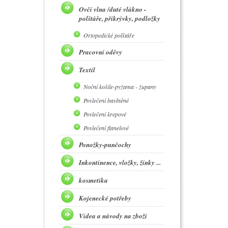
Ovčí vlna /duté vlákno -
polštáře, přikrývky, podložky
Ortopedické polštáře
Pracovní oděvy
Textil
Noční košile-pyžama - župany
Povlečení bavlněné
Povlečení krepové
Povlečení flanelové
Ponožky-punčochy
Inkontinence, vložky, žínky ...
kosmetika
Kojenecké potřeby
Videa a návody na zboží