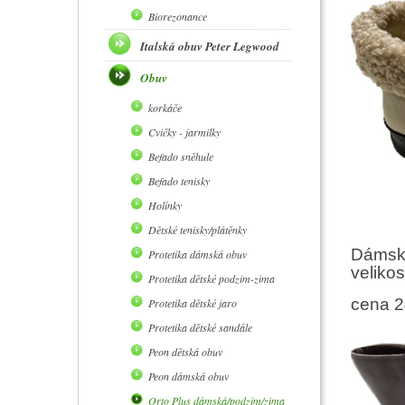
Biorezonance
Italská obuv Peter Legwood
Obuv
korkáče
Cvičky - jarmilky
Befado sněhule
Befado tenisky
Holínky
Dětské tenisky/plátěnky
Dámská
Protetika dámská obuv
veliko
Protetika dětské podzim-zima
cena 2
Protetika dětské jaro
Protetika dětské sandále
Peon dětská obuv
Peon dámská obuv
Orto Plus dámská/podzim/zima