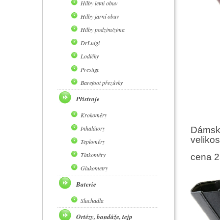
Hilby letní obuv
Hilby jarní obuv
Hilby podzim/zima
DrLuigi
Lodičky
Prestige
Barefoot přezůvky
Přístroje
Krokoměry
Inhalátory
Dámská
veliko
Teploměry
Tlakoměry
cena 2
Glukometry
Baterie
Sluchadla
Ortézy, bandáže, tejp