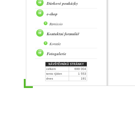
Dárkové poukázky
e-shop
Ramissio
Kontaktní formulář
Kontakt
Fotogalerie
NÁVŠTĚVNÍKŮ STRÁNKY
celkem
699 004
tento týden
1 553
dnes
191