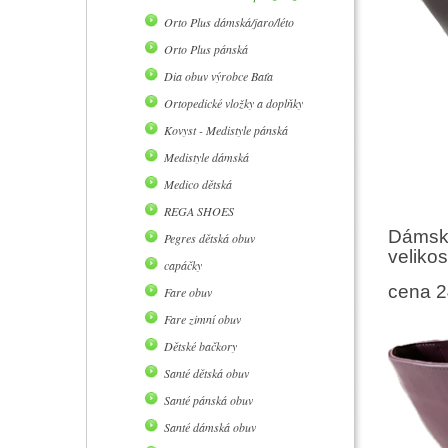
Orto Plus dámská/jaro/léto
Orto Plus pánská
Dia obuv výrobce Baťa
Ortopedické vložky a doplňky
Kovyst - Medistyle pánská
Medistyle dámská
Medico dětská
REGA SHOES
Dámská
Pegres dětská obuv
veliko
capáčky
cena 2
Fare obuv
Fare zimní obuv
Dětské bačkory
Santé dětská obuv
Santé pánská obuv
Santé dámská obuv