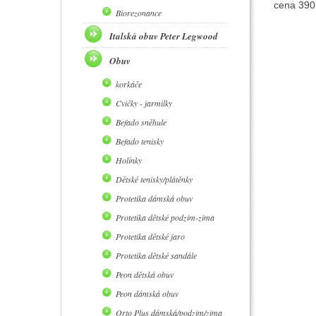
cena 390
Biorezonance
Italská obuv Peter Legwood
Obuv
korkáče
Cvičky - jarmilky
Befado sněhule
Befado tenisky
Holínky
Dětské tenisky/plátěnky
Protetika dámská obuv
Protetika dětské podzim-zima
Protetika dětské jaro
Protetika dětské sandále
Peon dětská obuv
Peon dámská obuv
Orto Plus dámská/podzim/zima