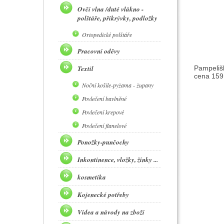
Ovčí vlna /duté vlákno -
polštáře, přikrývky, podložky
Ortopedické polštáře
Pracovní oděvy
Textil
Pampeliš
cena 159
Noční košile-pyžama - župany
Povlečení bavlněné
Povlečení krepové
Povlečení flanelové
Ponožky-punčochy
Inkontinence, vložky, žínky ...
kosmetika
Kojenecké potřeby
Videa a návody na zboží