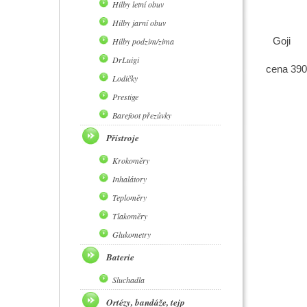
Hilby letní obuv
Hilby jarní obuv
Goji
Hilby podzim/zima
DrLuigi
cena 390
Lodičky
Prestige
Barefoot přezůvky
Přístroje
Krokoměry
Inhalátory
Teploměry
Tlakoměry
Glukometry
Baterie
Sluchadla
Ortézy, bandáže, tejp