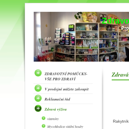
Zdravo
Pro
Zdravá
ZDRAVOTNÍ POMŮCKY-
VŠE PRO ZDRAVÍ
V prodejně můžete zakoupit
Reklamační řád
Zdravá výživa
vitamíny
Rakytník
MycoMedica vitální houby