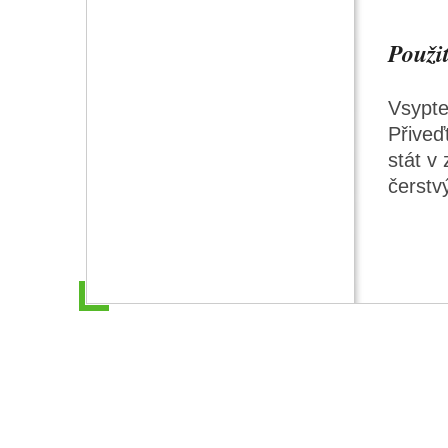
Použit
Vsypte
Přiveď
stát v
čerstv