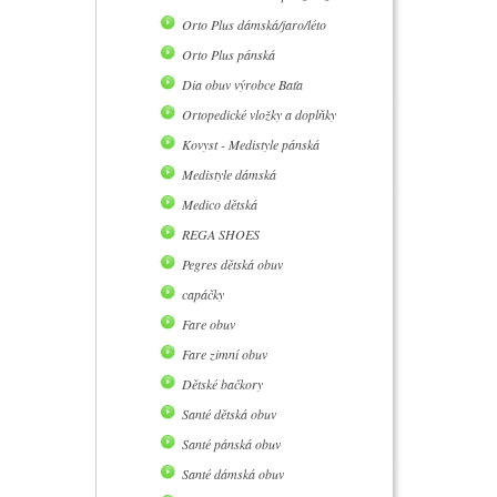
Orto Plus dámská/jaro/léto
Orto Plus pánská
Dia obuv výrobce Baťa
Ortopedické vložky a doplňky
Kovyst - Medistyle pánská
Medistyle dámská
Medico dětská
REGA SHOES
Pegres dětská obuv
capáčky
Fare obuv
Fare zimní obuv
Dětské bačkory
Santé dětská obuv
Santé pánská obuv
Santé dámská obuv