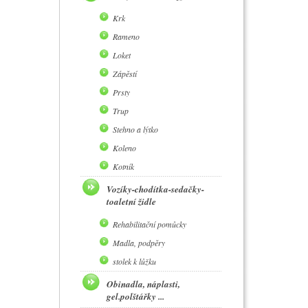
Krk
Rameno
Loket
Zápěstí
Prsty
Trup
Stehno a lýtko
Koleno
Kotník
Vozíky-chodítka-sedačky-
toaletní židle
Rehabilitační pomůcky
Madla, podpěry
stolek k lůžku
Obinadla, náplasti,
gel.polštářky ...