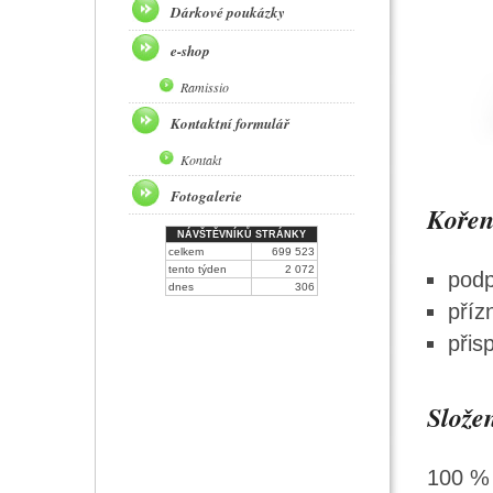
Dárkové poukázky
e-shop
Ramissio
Kontaktní formulář
Kontakt
Fotogalerie
Kořen
NÁVŠTĚVNÍKŮ STRÁNKY
celkem
699 523
tento týden
2 072
podp
dnes
306
příz
přis
Slože
100 % 