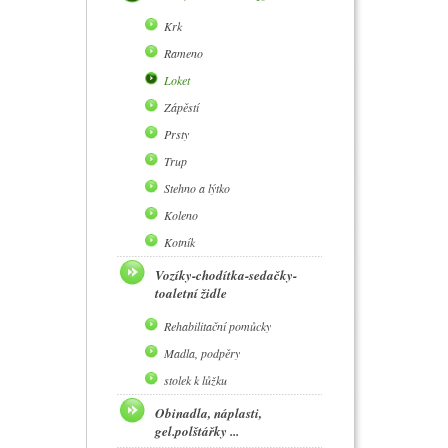
Krk
Rameno
Loket
Zápěstí
Prsty
Trup
Stehno a lýtko
Koleno
Kotník
Vozíky-chodítka-sedačky-
toaletní židle
Rehabilitační pomůcky
Madla, podpěry
stolek k lůžku
Obinadla, náplasti,
gel.polštářky ...