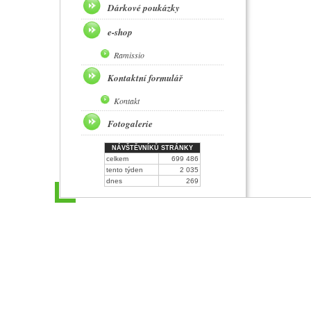
Dárkové poukázky
e-shop
Ramissio
Kontaktní formulář
Kontakt
Fotogalerie
NÁVŠTĚVNÍKŮ STRÁNKY
celkem
699 486
tento týden
2 035
dnes
269