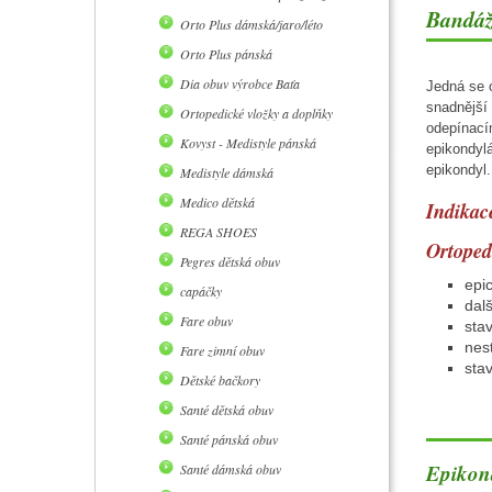
Bandáž
Orto Plus dámská/jaro/léto
Orto Plus pánská
Dia obuv výrobce Baťa
Jedná se o
snadnější 
Ortopedické vložky a doplňky
odepínacím
Kovyst - Medistyle pánská
epikondylá
epikondyl.
Medistyle dámská
Medico dětská
Indikac
REGA SHOES
Ortopedi
Pegres dětská obuv
epic
capáčky
dalš
Fare obuv
stav
nest
Fare zimní obuv
sta
Dětské bačkory
Santé dětská obuv
Santé pánská obuv
Epikond
Santé dámská obuv