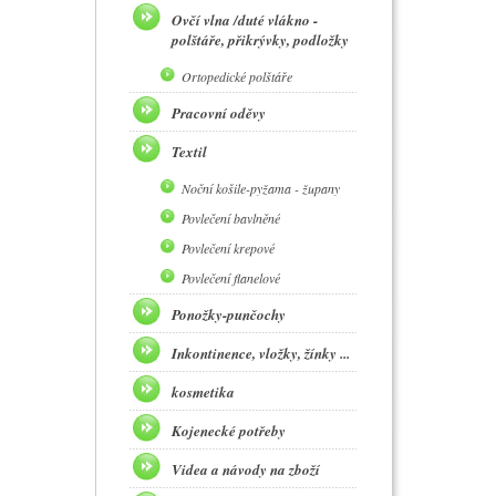
Ovčí vlna /duté vlákno -
polštáře, přikrývky, podložky
Ortopedické polštáře
Pracovní oděvy
Textil
Noční košile-pyžama - župany
Povlečení bavlněné
Povlečení krepové
Povlečení flanelové
Ponožky-punčochy
Inkontinence, vložky, žínky ...
kosmetika
Kojenecké potřeby
Videa a návody na zboží