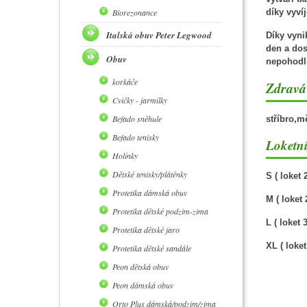
Biorezonance
díky vyví
Italská obuv Peter Legwood
Díky vyni
den a dos
Obuv
nepohodlí
korkáče
Zdravá 
Cvičky - jarmilky
Befado sněhule
stříbro,m
Befado tenisky
Loketní
Holínky
Dětské tenisky/plátěnky
S ( loket 
Protetika dámská obuv
M ( loket 
Protetika dětské podzim-zima
L ( loket 
Protetika dětské jaro
XL ( loke
Protetika dětské sandále
Peon dětská obuv
Peon dámská obuv
Orto Plus dámská/podzim/zima