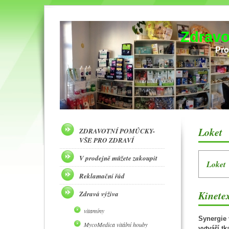
Zdravo
Pro
Loket
ZDRAVOTNÍ POMŮCKY-
VŠE PRO ZDRAVÍ
V prodejně můžete zakoupit
Loket
Reklamační řád
Kinetex
Zdravá výživa
vitamíny
Synergie 
MycoMedica vitální houby
vytváří t