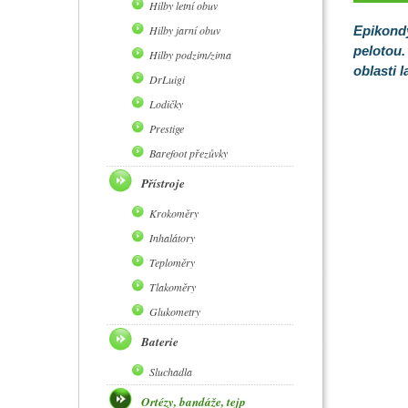
Hilby letní obuv
Hilby jarní obuv
Epikondy
pelotou. 
Hilby podzim/zima
oblasti 
DrLuigi
Lodičky
Prestige
Barefoot přezůvky
Přístroje
Krokoměry
Inhalátory
Teploměry
Tlakoměry
Glukometry
Baterie
Sluchadla
Ortézy, bandáže, tejp