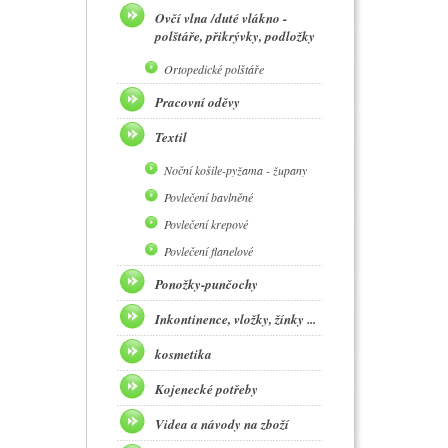
Ovčí vlna /duté vlákno -
polštáře, přikrývky, podložky
Ortopedické polštáře
Pracovní oděvy
Textil
Noční košile-pyžama - župany
Povlečení bavlněné
Povlečení krepové
Povlečení flanelové
Ponožky-punčochy
Inkontinence, vložky, žínky ...
kosmetika
Kojenecké potřeby
Videa a návody na zboží