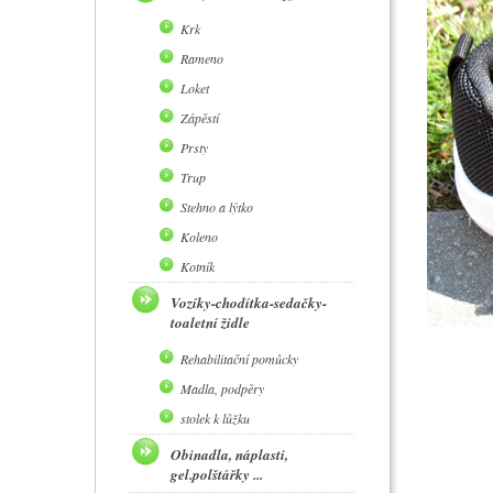
Krk
Rameno
Loket
Zápěstí
Prsty
Trup
Stehno a lýtko
Koleno
Kotník
Vozíky-chodítka-sedačky-
toaletní židle
Rehabilitační pomůcky
Madla, podpěry
stolek k lůžku
Obinadla, náplasti,
gel.polštářky ...