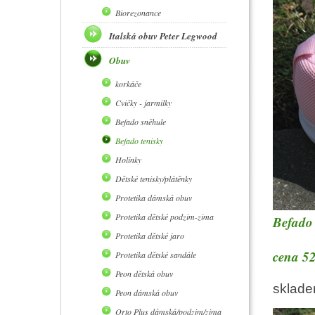
Biorezonance
Italská obuv Peter Legwood
Obuv
korkáče
Cvičky - jarmilky
Befado sněhule
Befado tenisky
Holínky
Dětské tenisky/plátěnky
Protetika dámská obuv
Protetika dětské podzim-zima
Befado 
Protetika dětské jaro
cena 52
Protetika dětské sandále
Peon dětská obuv
sklad
Peon dámská obuv
Orto Plus dámská/podzim/zima