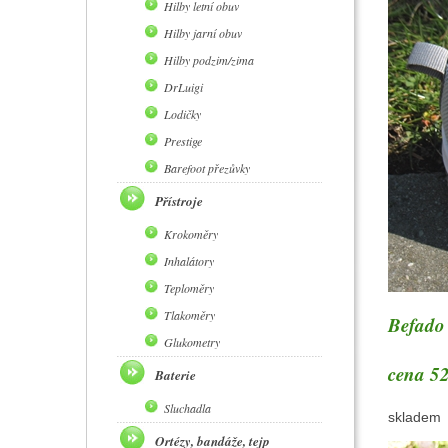
Hilby letní obuv
Hilby jarní obuv
Hilby podzim/zima
DrLuigi
Lodičky
Prestige
Barefoot přezůvky
Přístroje
Krokoměry
Inhalátory
Teploměry
Tlakoměry
Befado 
Glukometry
cena 52
Baterie
Sluchadla
skladem
Ortézy, bandáže, tejp