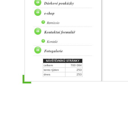
Dárkové poukázky
e-shop
Ramissio
Kontaktní formulář
Kontakt
Fotogalerie
NÁVŠTĚVNÍKŮ STRÁNKY
celkem
700 084
tento týden
253
dnes
253