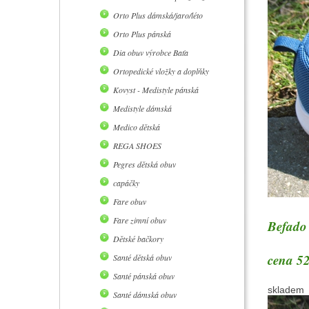
Orto Plus dámská/jaro/léto
Orto Plus pánská
Dia obuv výrobce Baťa
Ortopedické vložky a doplňky
Kovyst - Medistyle pánská
Medistyle dámská
Medico dětská
REGA SHOES
Pegres dětská obuv
capáčky
Fare obuv
Fare zimní obuv
Befado 
Dětské bačkory
cena 52
Santé dětská obuv
Santé pánská obuv
skladem
Santé dámská obuv